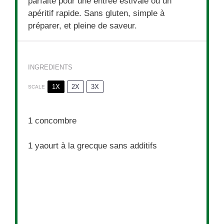
parfaite pour une entrée estivale ou un
apéritif rapide. Sans gluten, simple à
préparer, et pleine de saveur.
INGREDIENTS
1X
2X
3X
SCALE
1
concombre
1
yaourt à la grecque sans additifs