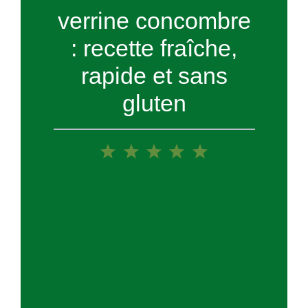
verrine concombre
: recette fraîche,
rapide et sans
gluten
1
2
3
4
5
Star
Stars
Stars
Stars
Stars