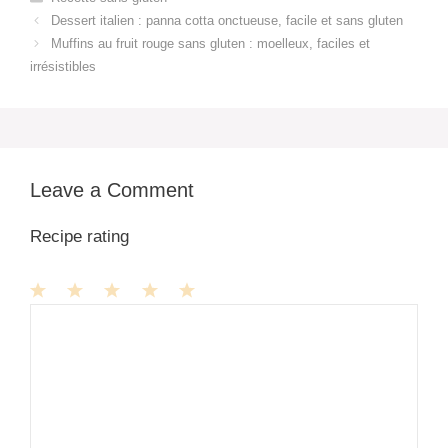
Dessert italien : panna cotta onctueuse, facile et sans gluten
Muffins au fruit rouge sans gluten : moelleux, faciles et
irrésistibles
Leave a Comment
Recipe rating
1
Comment
2
3
4
5
Star
Stars
Stars
Stars
Stars