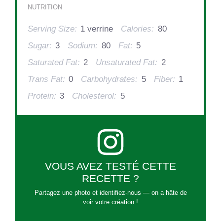
NUTRITION
Serving Size:
1 verrine
Calories:
80
Sugar:
3
Sodium:
80
Fat:
5
Saturated Fat:
2
Unsaturated Fat:
2
Trans Fat:
0
Carbohydrates:
5
Fiber:
1
Protein:
3
Cholesterol:
5
VOUS AVEZ TESTÉ CETTE
RECETTE ?
Partagez une photo et identifiez-nous — on a hâte de
voir votre création !