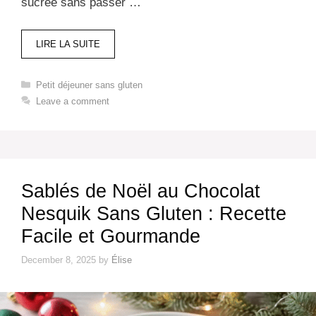
sucrée sans passer …
LIRE LA SUITE
Categories
Petit déjeuner sans gluten​
Leave a comment
Sablés de Noël au Chocolat
Nesquik Sans Gluten : Recette
Facile et Gourmande
December 8, 2025
by
Élise