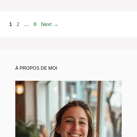
Page
Page
Page
1
2
…
8
Next
→
À PROPOS DE MOI