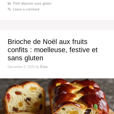
Categories
Petit déjeuner sans gluten​
Leave a comment
Brioche de Noël aux fruits
confits : moelleuse, festive et
sans gluten
December 3, 2025
by
Élise