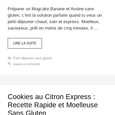
Préparer un Mugcake Banane et Avoine sans
gluten, c’est la solution parfaite quand tu veux un
petit-déjeuner chaud, sain et express. Moelleux,
savoureux, prêt en moins de cinq minutes, il …
LIRE LA SUITE
Categories
Petit déjeuner sans gluten​
Leave a comment
Cookies au Citron Express :
Recette Rapide et Moelleuse
Sans Gluten