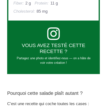
Fiber:
2 g
Protein:
11 g
Cholesterol:
85 mg
VOUS AVEZ TESTÉ CETTE
RECETTE ?
Partagez une photo et identifiez-nous — on a hâte de
voir votre création !
Pourquoi cette salade plaît autant ?
C’est une recette qui coche toutes les cases :