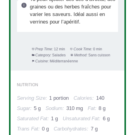
graines ou des herbes fraîches pour
varier les saveurs. Idéal aussi en
verrines pour l’apéritif.
Prep Time:
12 min
Cook Time:
0 min
Category:
Salades
Method:
Sans cuisson
Cuisine:
Méditerranéenne
NUTRITION
Serving Size:
1 portion
Calories:
140
Sugar:
5 g
Sodium:
310 mg
Fat:
8 g
Saturated Fat:
1 g
Unsaturated Fat:
6 g
Trans Fat:
0 g
Carbohydrates:
7 g