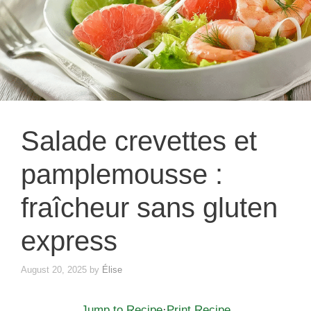
Salade crevettes et
pamplemousse :
fraîcheur sans gluten
express
August 20, 2025
by
Élise
Jump to Recipe
·
Print Recipe