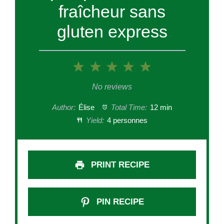
fraîcheur sans
gluten express
1
2
3
4
5
Star
Stars
Stars
Stars
Stars
No reviews
Author:
Élise
Total Time:
12 min
Yield:
4 personnes
PRINT RECIPE
PIN RECIPE