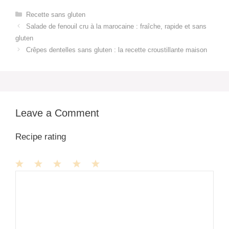
Categories
Recette sans gluten
Salade de fenouil cru à la marocaine : fraîche, rapide et sans
gluten
Crêpes dentelles sans gluten : la recette croustillante maison
Leave a Comment
Recipe rating
1
Comment
2
3
4
5
Star
Stars
Stars
Stars
Stars