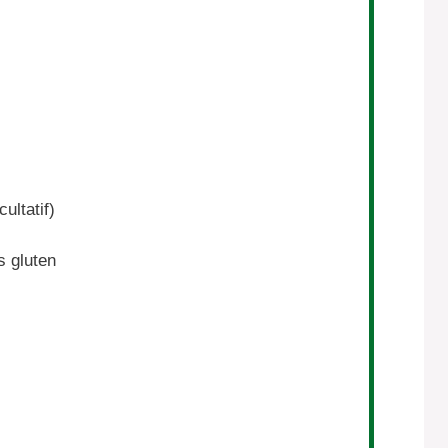
ultatif)
s gluten