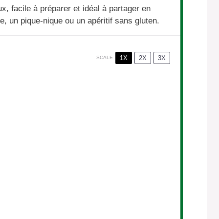
, facile à préparer et idéal à partager en
e, un pique-nique ou un apéritif sans gluten.
1X
2X
3X
SCALE