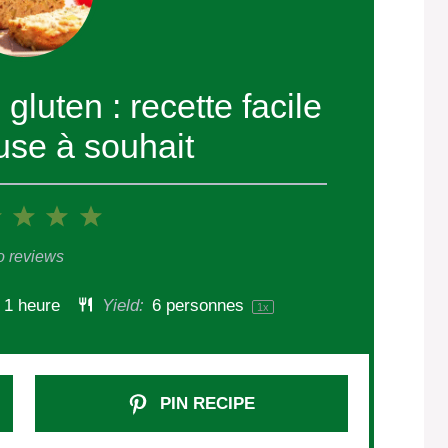
gluten : recette facile
use à souhait
2
3
4
5
r
Stars
Stars
Stars
Stars
 reviews
1 heure
Yield:
6
personnes
1
x
PIN RECIPE