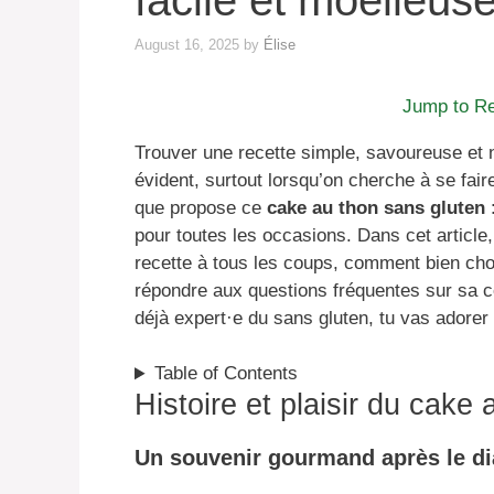
facile et moelleus
August 16, 2025
by
Élise
Jump to R
Trouver une recette simple, savoureuse et n
évident, surtout lorsqu’on cherche à se fai
que propose ce
cake au thon sans gluten
:
pour toutes les occasions. Dans cet article,
recette à tous les coups, comment bien chois
répondre aux questions fréquentes sur sa c
déjà expert·e du sans gluten, tu vas adorer
Table of Contents
Histoire et plaisir du cake
Un souvenir gourmand après le di