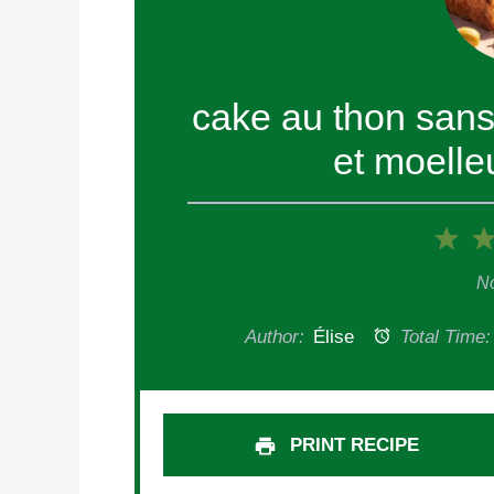
cake au thon sans 
et moelle
1
Sta
No
Author:
Élise
Total Time:
PRINT RECIPE