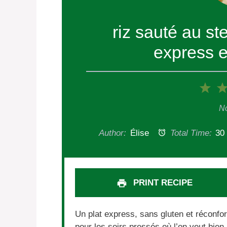
riz sauté au st
express e
1
Sta
No
Author:
Élise
Total Time:
30
PRINT RECIPE
Un plat express, sans gluten et réconfor
pour les soirs pressés où l’on veut bie