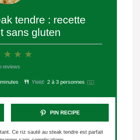
eak tendre : recette
t sans gluten
2
3
4
5
r
Stars
Stars
Stars
Stars
 reviews
 minutes
Yield:
2
à 3 personnes
1
x
PIN RECIPE
tant. Ce riz sauté au steak tendre est parfait
n manger sans complications.