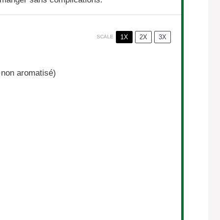
1X
2X
3X
SCALE
, non aromatisé)