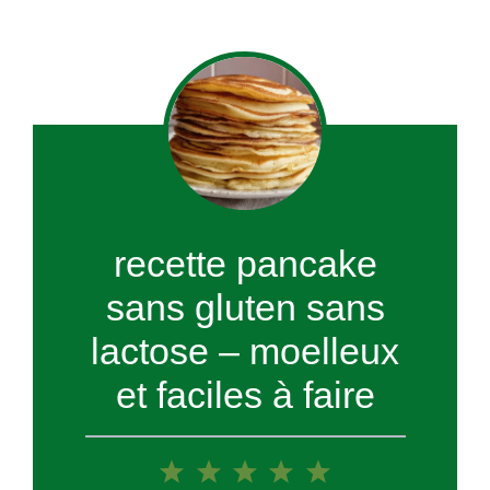
recette pancake
sans gluten sans
lactose – moelleux
et faciles à faire
1
2
3
4
5