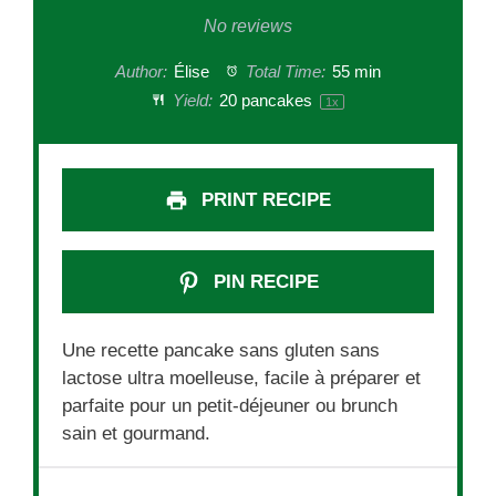
Star
Stars
Stars
Stars
Stars
No reviews
Author:
Élise
Total Time:
55 min
Yield:
20
pancakes
1
x
PRINT RECIPE
PIN RECIPE
Une recette pancake sans gluten sans
lactose ultra moelleuse, facile à préparer et
parfaite pour un petit-déjeuner ou brunch
sain et gourmand.