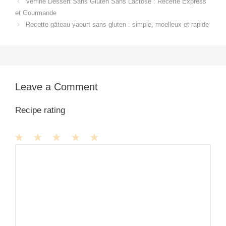
Verrine Dessert Sans Gluten Sans Lactose : Recette Express
et Gourmande
Recette gâteau yaourt sans gluten : simple, moelleux et rapide
Leave a Comment
Recipe rating
1
Comment
2
3
4
5
Star
Stars
Stars
Stars
Stars