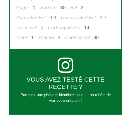
Sugar:
1
Sodium:
80
Fat:
2
Saturated Fat:
0.3
Unsaturated Fat:
1.7
Trans Fat:
0
Carbohydrates:
14
Fiber:
1
Protein:
3
Cholesterol:
30
VOUS AVEZ TESTÉ CETTE
RECETTE ?
Partagez une photo et identifiez-nous — on a hâte de
voir votre création !