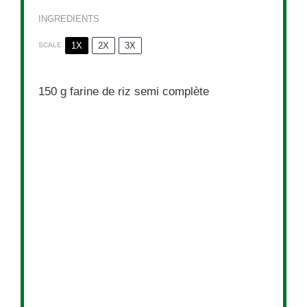
INGREDIENTS
1X
2X
3X
SCALE
150 g
farine de riz semi complète