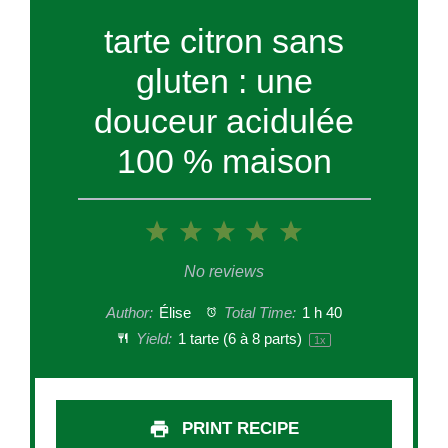
tarte citron sans
gluten : une
douceur acidulée
100 % maison
1
2
3
4
5
Star
Stars
Stars
Stars
Stars
No reviews
Author:
Élise
Total Time:
1 h 40
Yield:
1
tarte (6 à 8 parts)
1
x
PRINT RECIPE