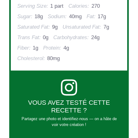
Serving Size:
1 part
Calories:
270
Sugar:
18g
Sodium:
40mg
Fat:
17g
Saturated Fat:
9g
Unsaturated Fat:
7g
Trans Fat:
0g
Carbohydrates:
24g
Fiber:
1g
Protein:
4g
Cholesterol:
80mg
VOUS AVEZ TESTÉ CETTE
RECETTE ?
Partagez une photo et identifiez-nous — on a hâte de
voir votre création !