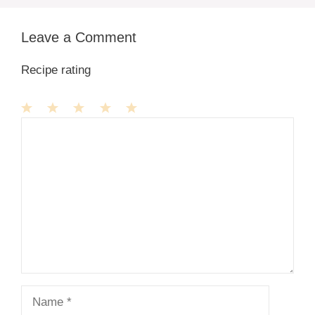
Leave a Comment
Recipe rating
1
Comment
2
3
4
5
Star
Stars
Stars
Stars
Stars
Name