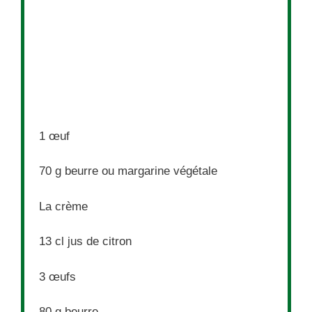
1
œuf
70 g
beurre ou margarine végétale
La crème
13
cl jus de citron
3
œufs
80 g
beurre