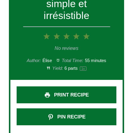
simple et
irrésistible
1
2
3
4
5
Star
Stars
Stars
Stars
Stars
No reviews
Author:
Élise
Total Time:
55 minutes
Yield:
6
parts
1
x
PRINT RECIPE
PIN RECIPE