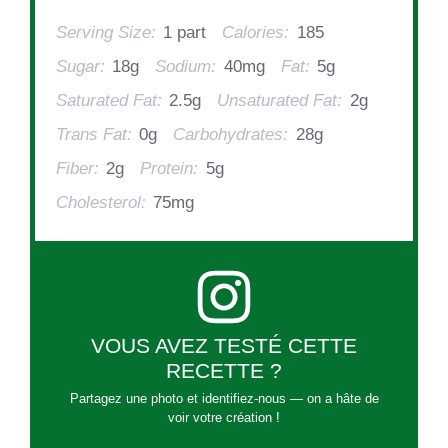
Serving Size:
1 part
Calories:
185
Sugar:
18g
Sodium:
40mg
Fat:
5g
Saturated Fat:
2.5g
Unsaturated Fat:
2g
Trans Fat:
0g
Carbohydrates:
28g
Fiber:
2g
Protein:
5g
Cholesterol:
75mg
VOUS AVEZ TESTÉ CETTE
RECETTE ?
Partagez une photo et identifiez-nous — on a hâte de
voir votre création !