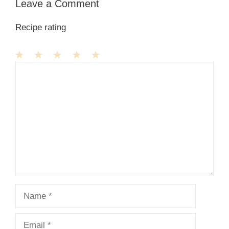
Leave a Comment
Recipe rating
1
Comment
2
3
4
5
Star
Stars
Stars
Stars
Stars
Name
Email