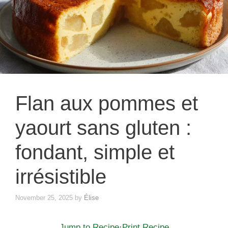
Flan aux pommes et
yaourt sans gluten :
fondant, simple et
irrésistible
November 25, 2025
by
Élise
Jump to Recipe
·
Print Recipe