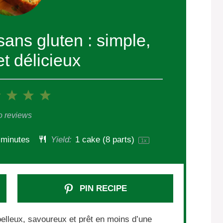
sans gluten : simple,
et délicieux
2
3
4
5
r
Stars
Stars
Stars
Stars
 reviews
 minutes
Yield:
1
cake (8 parts)
1
x
PIN RECIPE
elleux, savoureux et prêt en moins d’une