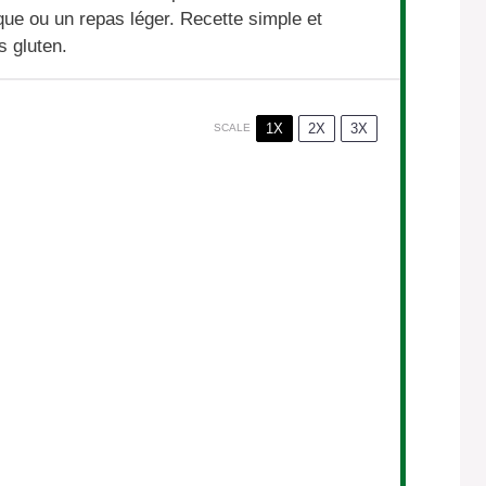
nique ou un repas léger. Recette simple et
s gluten.
1X
2X
3X
SCALE