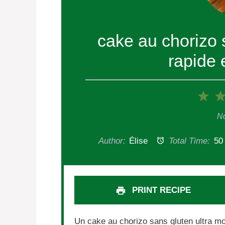
cake au chorizo 
rapide 
1
Sta
No
Author:
Élise
Total Time:
50
PRINT RECIPE
Un cake au chorizo sans gluten ultra mo