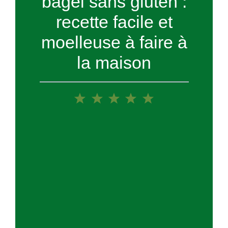
bagel sans gluten :
recette facile et
moelleuse à faire à
la maison
1
2
3
4
5
Star
Stars
Stars
Stars
Stars