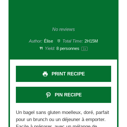
No reviews
Author:
Élise
Total Time:
2H15M
Yield:
8
personnes
1
x
PRINT RECIPE
PIN RECIPE
Un bagel sans gluten moelleux, doré, parfait
pour un brunch ou un déjeuner à emporter.
Facile à préparer, avec un mélange de