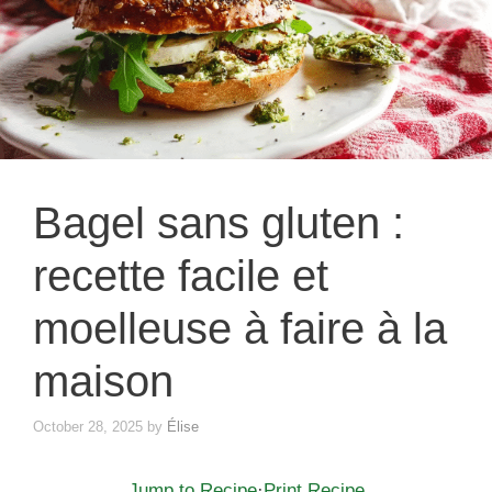
Bagel sans gluten :
recette facile et
moelleuse à faire à la
maison
October 28, 2025
by
Élise
Jump to Recipe
·
Print Recipe