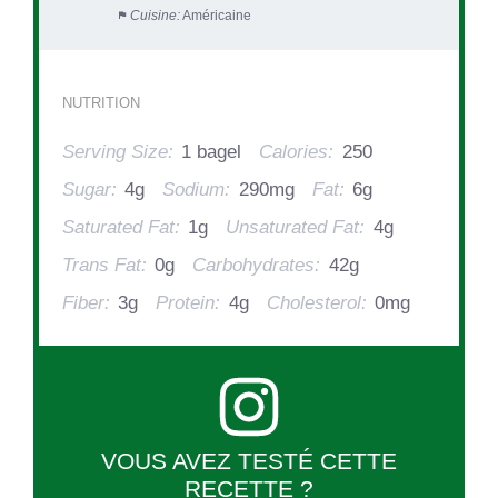
Cuisine:
Américaine
NUTRITION
Serving Size:
1 bagel
Calories:
250
Sugar:
4g
Sodium:
290mg
Fat:
6g
Saturated Fat:
1g
Unsaturated Fat:
4g
Trans Fat:
0g
Carbohydrates:
42g
Fiber:
3g
Protein:
4g
Cholesterol:
0mg
VOUS AVEZ TESTÉ CETTE
RECETTE ?