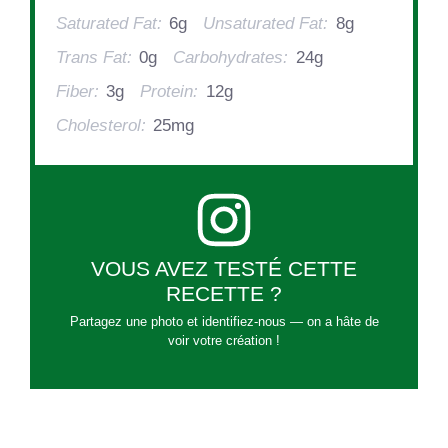
Saturated Fat:
6g
Unsaturated Fat:
8g
Trans Fat:
0g
Carbohydrates:
24g
Fiber:
3g
Protein:
12g
Cholesterol:
25mg
VOUS AVEZ TESTÉ CETTE
RECETTE ?
Partagez une photo et identifiez-nous — on a hâte de
voir votre création !