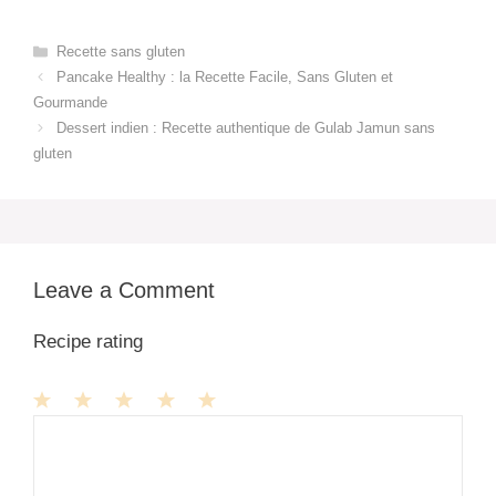
Categories
Recette sans gluten
Pancake Healthy : la Recette Facile, Sans Gluten et
Gourmande
Dessert indien : Recette authentique de Gulab Jamun sans
gluten
Leave a Comment
Recipe rating
1
Comment
2
3
4
5
Star
Stars
Stars
Stars
Stars