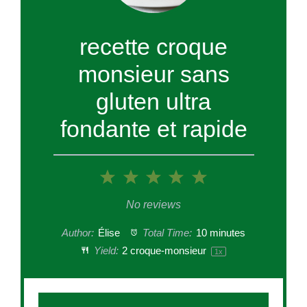
recette croque
monsieur sans
gluten ultra
fondante et rapide
1
2
3
4
5
Star
Stars
Stars
Stars
Stars
No reviews
Author:
Élise
Total Time:
10 minutes
Yield:
2
croque-monsieur
1
x