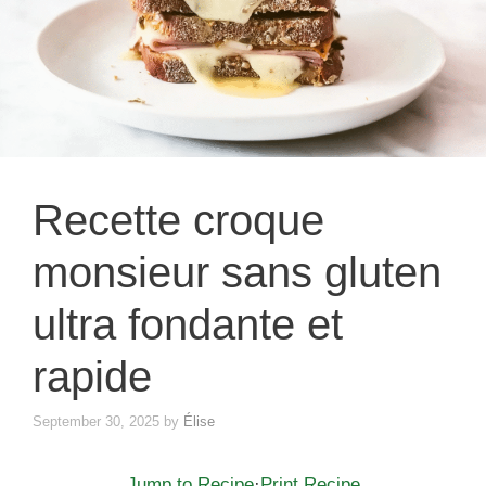
Recette croque
monsieur sans gluten
ultra fondante et
rapide
September 30, 2025
by
Élise
Jump to Recipe
·
Print Recipe