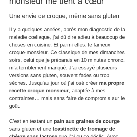
monsieur me tient à cœur
Une envie de croque, même sans gluten
Il y a quelques années, après mon diagnostic de la
maladie cœliaque, j’ai dû dire adieu à beaucoup de
choses en cuisine. Et parmi elles, le fameux
croque-monsieur. Ce classique de mes dimanches
soirs, celui que je préparais en 10 minutes chrono,
m’a terriblement manqué. J’ai essayé plusieurs
versions sans gluten, souvent fades ou trop
sèches. Jusqu’au jour où j’ai osé créer
ma propre
recette croque monsieur
, adaptée à mes
contraintes… mais sans faire de compromis sur le
goût.
C’est en testant un
pain aux graines de courge
sans gluten et une
toastinette de fromage de
chèvre sans lactose
que j’ai eu ce déclic. Avec