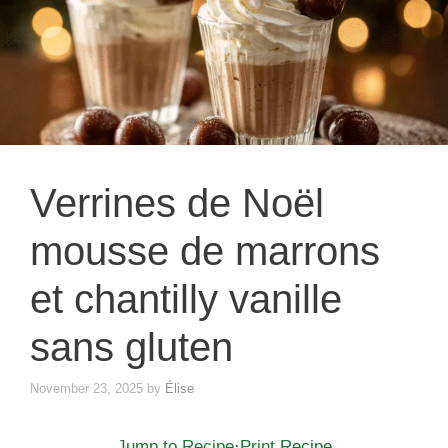
Verrines de Noël
mousse de marrons
et chantilly vanille
sans gluten
November 23, 2025
by
Élise
Jump to Recipe
·
Print Recipe