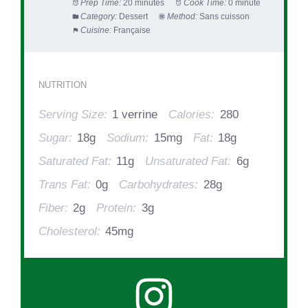
Prep Time:
20 minutes
Cook Time:
0 minute
Category:
Dessert
Method:
Sans cuisson
Cuisine:
Française
NUTRITION
Serving Size:
1 verrine
Calories:
280
Sugar:
18g
Sodium:
15mg
Fat:
18g
Saturated Fat:
11g
Unsaturated Fat:
6g
Trans Fat:
0g
Carbohydrates:
28g
Fiber:
2g
Protein:
3g
Cholesterol:
45mg