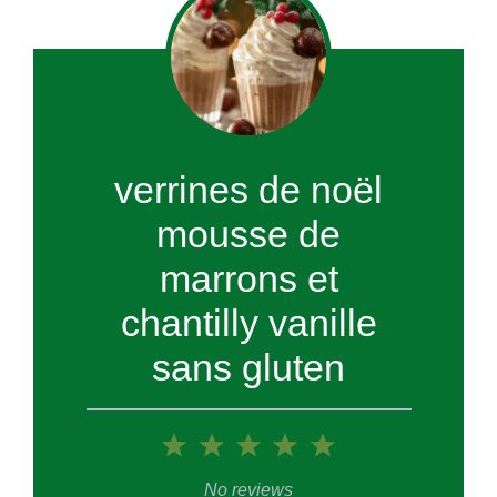
verrines de noël
mousse de
marrons et
chantilly vanille
sans gluten
1
2
3
4
5
Star
Stars
Stars
Stars
Stars
No reviews