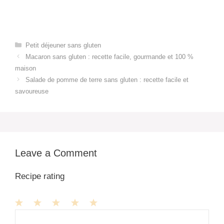
Categories
Petit déjeuner sans gluten​
Macaron sans gluten : recette facile, gourmande et 100 %
maison
Salade de pomme de terre sans gluten : recette facile et
savoureuse
Leave a Comment
Recipe rating
1
Comment
2
3
4
5