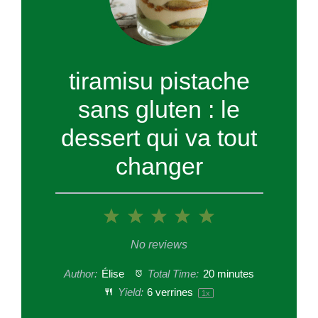
tiramisu pistache
sans gluten : le
dessert qui va tout
changer
1
2
3
4
5
Star
Stars
Stars
Stars
Stars
No reviews
Author:
Élise
Total Time:
20 minutes
Yield:
6
verrines
1
x