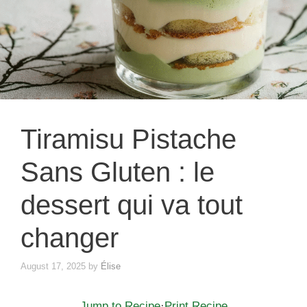
Tiramisu Pistache
Sans Gluten : le
dessert qui va tout
changer
August 17, 2025
by
Élise
Jump to Recipe
·
Print Recipe