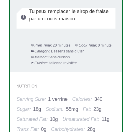
Tu peux remplacer le sirop de fraise
par un coulis maison.
Prep Time:
20 minutes
Cook Time:
0 minute
Category:
Desserts sans gluten
Method:
Sans cuisson
Cuisine:
Italienne revisitée
NUTRITION
Serving Size:
1 verrine
Calories:
340
Sugar:
18g
Sodium:
55mg
Fat:
23g
Saturated Fat:
10g
Unsaturated Fat:
11g
Trans Fat:
0g
Carbohydrates:
28g