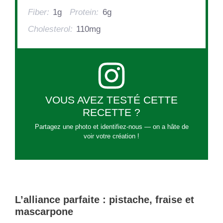
Fiber:
1g
Protein:
6g
Cholesterol:
110mg
VOUS AVEZ TESTÉ CETTE
RECETTE ?
Partagez une photo et identifiez-nous — on a hâte de
voir votre création !
L’alliance parfaite : pistache, fraise et
mascarpone