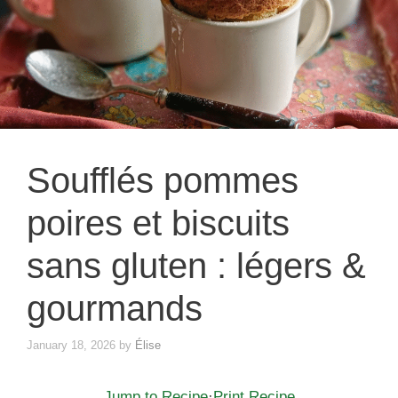
Soufflés pommes
poires et biscuits
sans gluten : légers &
gourmands
January 18, 2026
by
Élise
Jump to Recipe
·
Print Recipe