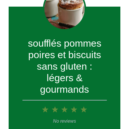
soufflés pommes
poires et biscuits
sans gluten :
légers &
gourmands
1
2
3
4
5
Star
Stars
Stars
Stars
Stars
No reviews