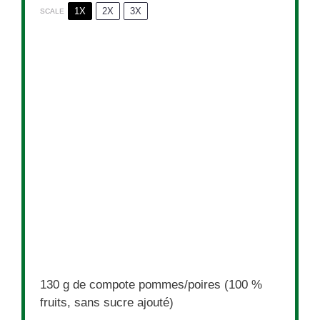
1X
2X
3X
SCALE
130 g
de compote pommes/poires (
100
%
fruits, sans sucre ajouté)