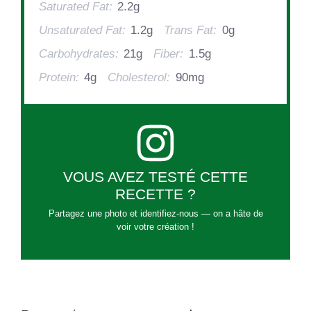
Saturated Fat:
2.2g
Unsaturated Fat:
1.2g
Trans Fat:
0g
Carbohydrates:
21g
Fiber:
1.5g
Protein:
4g
Cholesterol:
90mg
VOUS AVEZ TESTÉ CETTE
RECETTE ?
Partagez une photo et identifiez-nous — on a hâte de
voir votre création !