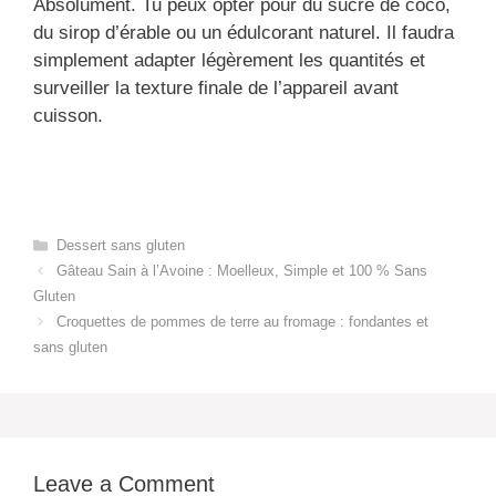
Absolument. Tu peux opter pour du sucre de coco,
du sirop d’érable ou un édulcorant naturel. Il faudra
simplement adapter légèrement les quantités et
surveiller la texture finale de l’appareil avant
cuisson.
Categories
Dessert sans gluten
Gâteau Sain à l’Avoine : Moelleux, Simple et 100 % Sans
Gluten
Croquettes de pommes de terre au fromage : fondantes et
sans gluten
Leave a Comment