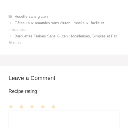
Categories
Recette sans gluten
Gâteau aux amandes sans gluten : moelleux, facile et
irrésistible
Barquettes Fraises Sans Gluten : Moelleuses, Simples et Fait
Maison
Leave a Comment
Recipe rating
1
Comment
2
3
4
5
Star
Stars
Stars
Stars
Stars