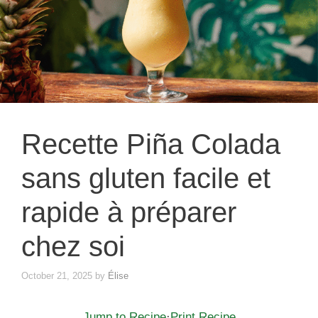
Recette Piña Colada
sans gluten facile et
rapide à préparer
chez soi
October 21, 2025
by
Élise
Jump to Recipe
·
Print Recipe