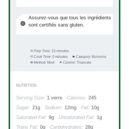
Assurez-vous que tous les ingrédients
sont certifiés sans gluten.
Prep Time:
10 minutes
Cook Time:
0 minutes
Category:
Boissons
Method:
Mixé
Cuisine:
Tropicale
NUTRITION
Serving Size:
1 verre
Calories:
245
Sugar:
21g
Sodium:
12mg
Fat:
10g
Saturated Fat:
9g
Unsaturated Fat:
1g
Trans Fat:
0g
Carbohydrates:
28g