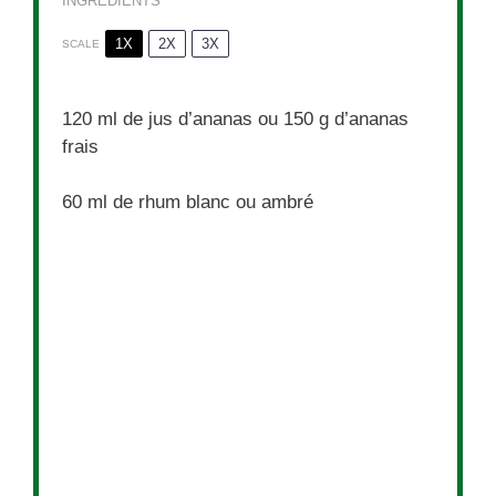
INGREDIENTS
1X
2X
3X
SCALE
120
ml de jus d’ananas ou 150 g d’ananas
frais
60
ml de rhum blanc ou ambré