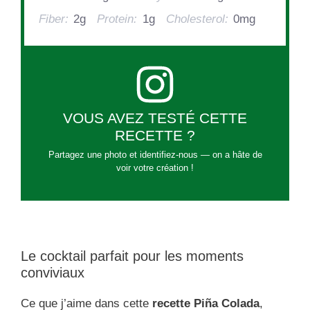
Fiber:
2g
Protein:
1g
Cholesterol:
0mg
VOUS AVEZ TESTÉ CETTE
RECETTE ?
Partagez une photo et identifiez-nous — on a hâte de
voir votre création !
Le cocktail parfait pour les moments
conviviaux
Ce que j’aime dans cette
recette Piña Colada
,