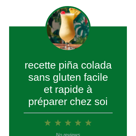
recette piña colada
sans gluten facile
et rapide à
préparer chez soi
1
2
3
4
5
Star
Stars
Stars
Stars
Stars
No reviews