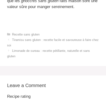
que les
gnocchis sans gluten
faits maison sont une
valeur sûre pour manger sereinement.
Categories
Recette sans gluten
Tiramisu sans gluten : recette facile et savoureuse à faire chez
soi
Limonade de sureau : recette pétillante, naturelle et sans
gluten
Leave a Comment
Recipe rating