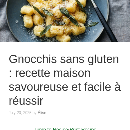
Gnocchis sans gluten
: recette maison
savoureuse et facile à
réussir
July 20, 2025
by
Élise
Jump to Recipe
·
Print Recipe