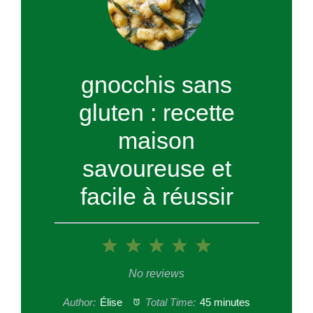
gnocchis sans
gluten : recette
maison
savoureuse et
facile à réussir
1
2
3
4
5
Star
Stars
Stars
Stars
Stars
No reviews
Author:
Élise
Total Time:
45 minutes