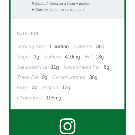
Method:
Cuisson à l’eau + poêlée
Cuisine:
Italienne sans gluten
NUTRITION
Serving Size:
1 portion
Calories:
365
Sugar:
1g
Sodium:
410mg
Fat:
18g
Saturated Fat:
11g
Unsaturated Fat:
6g
Trans Fat:
0g
Carbohydrates:
38g
Fiber:
3g
Protein:
13g
Cholesterol:
105mg