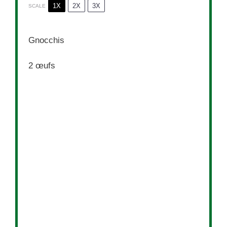
1X
2X
3X
SCALE
Gnocchis
2
œufs