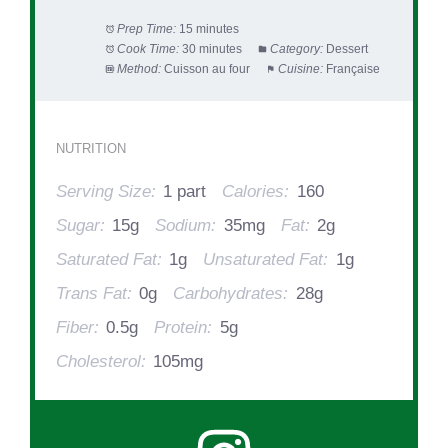
Prep Time:
15 minutes
Cook Time:
30 minutes
Category:
Dessert
Method:
Cuisson au four
Cuisine:
Française
NUTRITION
Serving Size:
1 part
Calories:
160
Sugar:
15g
Sodium:
35mg
Fat:
2g
Saturated Fat:
1g
Unsaturated Fat:
1g
Trans Fat:
0g
Carbohydrates:
28g
Fiber:
0.5g
Protein:
5g
Cholesterol:
105mg