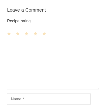
Leave a Comment
Recipe rating
1
Comment
2
3
4
5
Star
Stars
Stars
Stars
Stars
Name