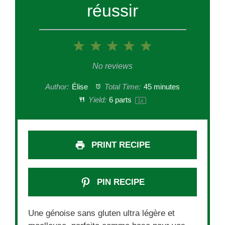
réussir
1
2
3
4
5
Star
Stars
Stars
Stars
Stars
No reviews
Author:
Élise
Total Time:
45 minutes
Yield:
6
parts
1
x
PRINT RECIPE
PIN RECIPE
Une génoise sans gluten ultra légère et