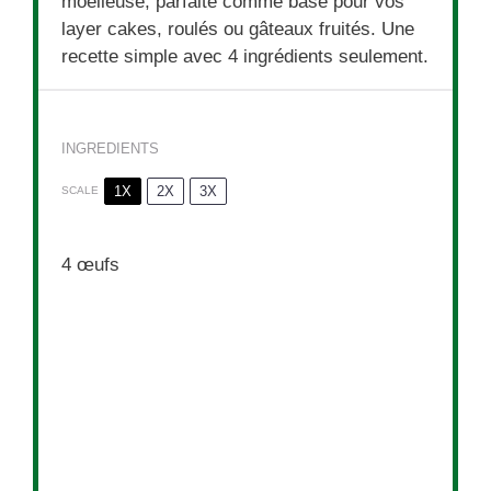
moelleuse, parfaite comme base pour vos
layer cakes, roulés ou gâteaux fruités. Une
recette simple avec 4 ingrédients seulement.
INGREDIENTS
1X
2X
3X
SCALE
4
œufs