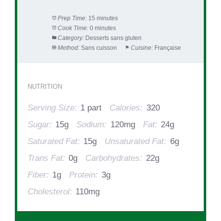
Prep Time:
15 minutes
Cook Time:
0 minutes
Category:
Desserts sans gluten
Method:
Sans cuisson
Cuisine:
Française
NUTRITION
Serving Size:
1 part
Calories:
320
Sugar:
15g
Sodium:
120mg
Fat:
24g
Saturated Fat:
15g
Unsaturated Fat:
6g
Trans Fat:
0g
Carbohydrates:
22g
Fiber:
1g
Protein:
3g
Cholesterol:
110mg