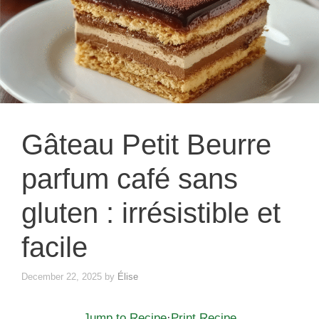
Gâteau Petit Beurre
parfum café sans
gluten : irrésistible et
facile
December 22, 2025
by
Élise
Jump to Recipe
·
Print Recipe