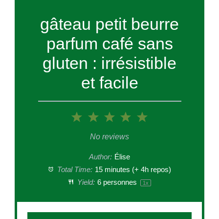
gâteau petit beurre
parfum café sans
gluten : irrésistible
et facile
1
2
3
4
5
Star
Stars
Stars
Stars
Stars
No reviews
Author:
Élise
Total Time:
15 minutes (+ 4h repos)
Yield:
6
personnes
1
x