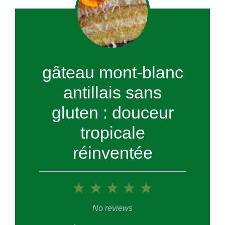
gâteau mont-blanc
antillais sans
gluten : douceur
tropicale
réinventée
1
2
3
4
5
Star
Stars
Stars
Stars
Stars
No reviews