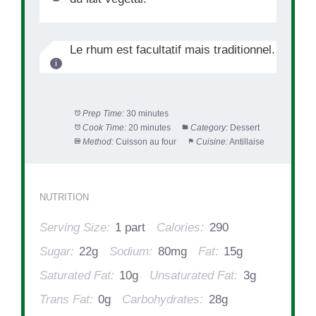
Le rhum est facultatif mais traditionnel.
Prep Time:
30 minutes
Cook Time:
20 minutes
Category:
Dessert
Method:
Cuisson au four
Cuisine:
Antillaise
NUTRITION
Serving Size:
1 part
Calories:
290
Sugar:
22g
Sodium:
80mg
Fat:
15g
Saturated Fat:
10g
Unsaturated Fat:
3g
Trans Fat:
0g
Carbohydrates:
28g