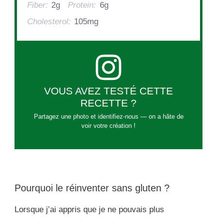
Fiber:
2g
Protein:
6g
Cholesterol:
105mg
VOUS AVEZ TESTÉ CETTE
RECETTE ?
Partagez une photo et identifiez-nous — on a hâte de
voir votre création !
Pourquoi le réinventer sans gluten ?
Lorsque j’ai appris que je ne pouvais plus