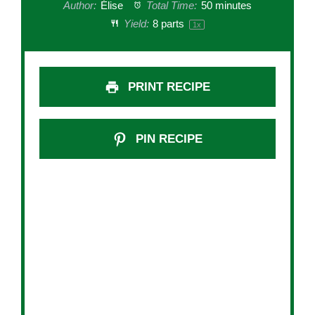
Author:
Élise
Total Time:
50 minutes
Yield:
8
parts
1
x
PRINT RECIPE
PIN RECIPE