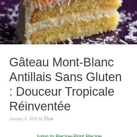
Gâteau Mont-Blanc
Antillais Sans Gluten
: Douceur Tropicale
Réinventée
January 4, 2026
by
Élise
Jump to Recipe
·
Print Recipe