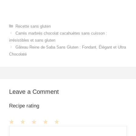
Categories
Recette sans gluten
Carrés marbrés chocolat cacahuètes sans cuisson :
irrésistibles et sans gluten
Gâteau Reine de Saba Sans Gluten : Fondant, Élégant et Ultra
Chocolaté
Leave a Comment
Recipe rating
1
Comment
2
3
4
5