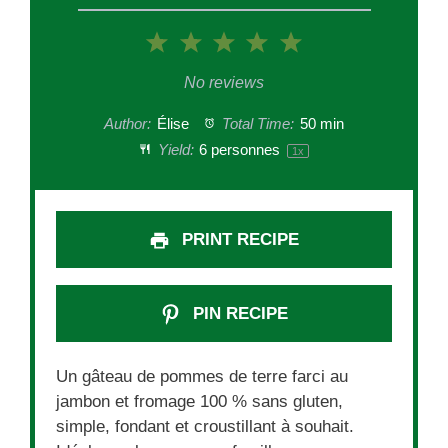
1
2
3
4
5
Star
Stars
Stars
Stars
Stars
No reviews
Author:
Élise
Total Time:
50 min
Yield:
6
personnes
1
x
PRINT RECIPE
PIN RECIPE
Un gâteau de pommes de terre farci au
jambon et fromage 100 % sans gluten,
simple, fondant et croustillant à souhait.