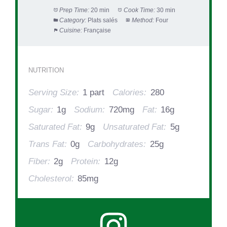
Prep Time:
20 min
Cook Time:
30 min
Category:
Plats salés
Method:
Four
Cuisine:
Française
NUTRITION
Serving Size:
1 part
Calories:
280
Sugar:
1g
Sodium:
720mg
Fat:
16g
Saturated Fat:
9g
Unsaturated Fat:
5g
Trans Fat:
0g
Carbohydrates:
25g
Fiber:
2g
Protein:
12g
Cholesterol:
85mg