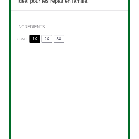
Idéal pour les repas en famille.
INGREDIENTS
1X
2X
3X
SCALE