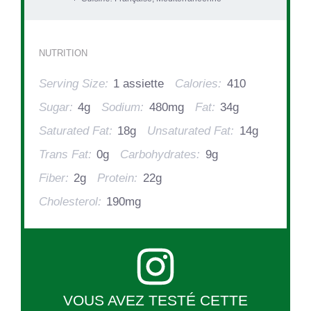
NUTRITION
Serving Size:
1 assiette
Calories:
410
Sugar:
4g
Sodium:
480mg
Fat:
34g
Saturated Fat:
18g
Unsaturated Fat:
14g
Trans Fat:
0g
Carbohydrates:
9g
Fiber:
2g
Protein:
22g
Cholesterol:
190mg
VOUS AVEZ TESTÉ CETTE