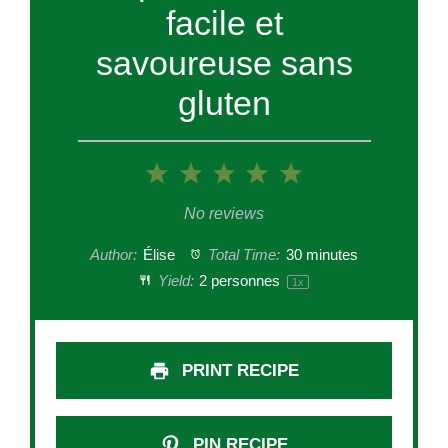
facile et
savoureuse sans
gluten
1
2
3
4
5
Star
Stars
Stars
Stars
Stars
No reviews
Author:
Élise
Total Time:
30 minutes
Yield:
2
personnes
1
x
PRINT RECIPE
PIN RECIPE