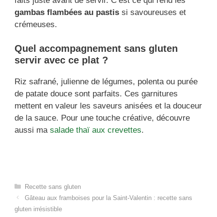
faits juste avant de servir. C’est ce qui rend les
gambas flambées au pastis
si savoureuses et
crémeuses.
Quel accompagnement sans gluten
servir avec ce plat ?
Riz safrané, julienne de légumes, polenta ou purée
de patate douce sont parfaits. Ces garnitures
mettent en valeur les saveurs anisées et la douceur
de la sauce. Pour une touche créative, découvre
aussi ma
salade thaï aux crevettes
.
Categories
Recette sans gluten
Gâteau aux framboises pour la Saint-Valentin : recette sans
gluten irrésistible