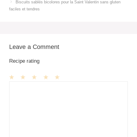
Biscuits sablés bicolores pour la Saint Valentin sans gluten
faciles et tendres
Leave a Comment
Recipe rating
1
Comment
2
3
4
5
Star
Stars
Stars
Stars
Stars