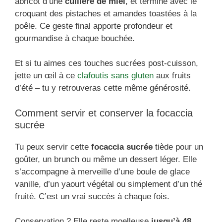
abricot d’une
cuillère de miel
, et termine avec le
croquant des pistaches et amandes toastées à la
poêle. Ce geste final apporte profondeur et
gourmandise à chaque bouchée.
Et si tu aimes ces touches sucrées post-cuisson,
jette un œil à ce
clafoutis sans gluten
aux fruits
d’été – tu y retrouveras cette même générosité.
Comment servir et conserver la focaccia
sucrée
Tu peux servir cette
focaccia sucrée
tiède pour un
goûter, un brunch ou même un dessert léger. Elle
s’accompagne à merveille d’une boule de glace
vanille, d’un yaourt végétal ou simplement d’un thé
fruité. C’est un vrai succès à chaque fois.
Conservation ? Elle reste moelleuse
jusqu’à 48