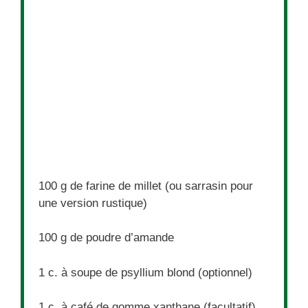
100 g
de farine de millet (ou sarrasin pour
une version rustique)
100 g
de poudre d’amande
1
c. à soupe de psyllium blond (optionnel)
1
c. à café de gomme xanthane (facultatif)