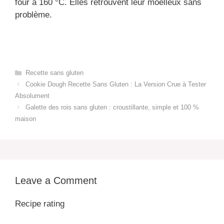
four à 160 °C. Elles retrouvent leur moelleux sans
problème.
Categories
Recette sans gluten
Cookie Dough Recette Sans Gluten : La Version Crue à Tester
Absolument
Galette des rois sans gluten : croustillante, simple et 100 %
maison
Leave a Comment
Recipe rating