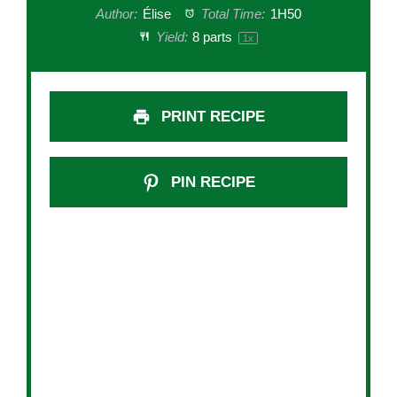
Author:
Élise
Total Time:
1H50
Yield:
8
parts
1
x
PRINT RECIPE
PIN RECIPE