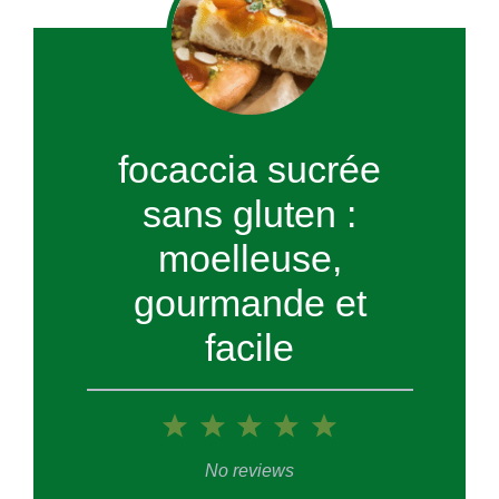
focaccia sucrée
sans gluten :
moelleuse,
gourmande et
facile
1
2
3
4
5
Star
Stars
Stars
Stars
Stars
No reviews