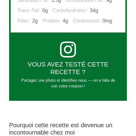
Saturated Fat:
1.5g
Unsaturated Fat:
9g
Trans Fat:
0g
Carbohydrates:
34g
Fiber:
2g
Protein:
4g
Cholesterol:
0mg
VOUS AVEZ TESTÉ CETTE
RECETTE ?
Partagez une photo et identifiez-nous — on a hâte de
voir votre création !
Pourquoi cette recette est devenue un
incontournable chez moi