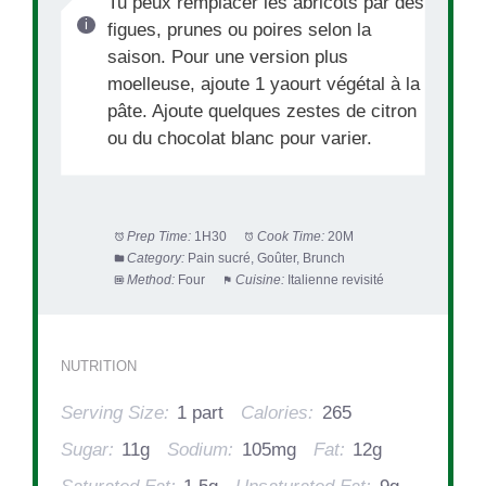
Tu peux remplacer les abricots par des
figues, prunes ou poires selon la
saison. Pour une version plus
moelleuse, ajoute 1 yaourt végétal à la
pâte. Ajoute quelques zestes de citron
ou du chocolat blanc pour varier.
Prep Time:
1H30
Cook Time:
20M
Category:
Pain sucré, Goûter, Brunch
Method:
Four
Cuisine:
Italienne revisité
NUTRITION
Serving Size:
1 part
Calories:
265
Sugar:
11g
Sodium:
105mg
Fat:
12g