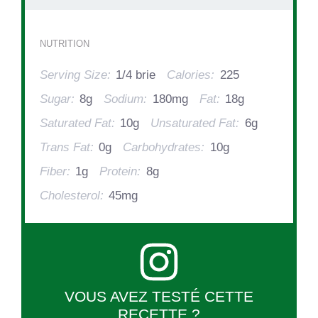
NUTRITION
Serving Size:
1/4 brie
Calories:
225
Sugar:
8g
Sodium:
180mg
Fat:
18g
Saturated Fat:
10g
Unsaturated Fat:
6g
Trans Fat:
0g
Carbohydrates:
10g
Fiber:
1g
Protein:
8g
Cholesterol:
45mg
VOUS AVEZ TESTÉ CETTE
RECETTE ?