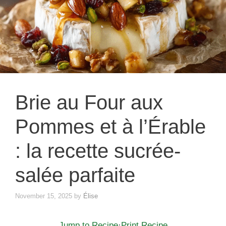
Brie au Four aux
Pommes et à l’Érable
: la recette sucrée-
salée parfaite
November 15, 2025
by
Élise
Jump to Recipe
·
Print Recipe