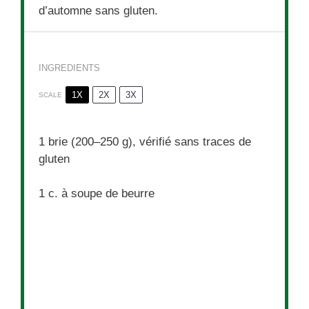
d’automne sans gluten.
INGREDIENTS
1X
2X
3X
SCALE
1
brie (200–250 g), vérifié sans traces de
gluten
1
c. à soupe de beurre