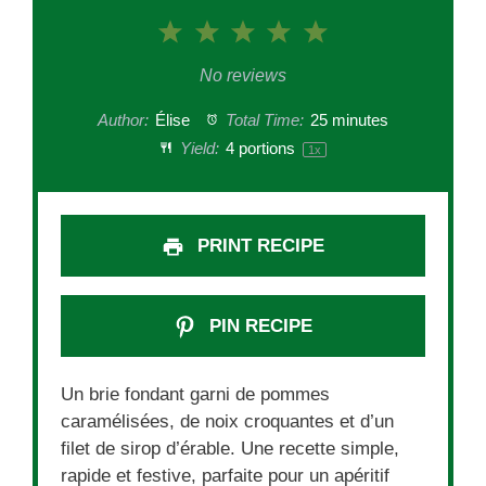
1
2
3
4
5
Star
Stars
Stars
Stars
Stars
No reviews
Author:
Élise
Total Time:
25 minutes
Yield:
4
portions
1
x
PRINT RECIPE
PIN RECIPE
Un brie fondant garni de pommes
caramélisées, de noix croquantes et d’un
filet de sirop d’érable. Une recette simple,
rapide et festive, parfaite pour un apéritif