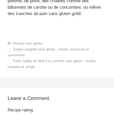
pomme, de poire, des crudités comme des
bâtonnets de carotte ou de concombre, ou même
des tranches de pain sans gluten grillé.
Categories
Recette sans gluten
Soupe courgette sans gluten : simple, onctueuse et
savoureuse
Petits sablés de Noël à la cannelle sans gluten : recette
fondante et simple
Leave a Comment
Recipe rating