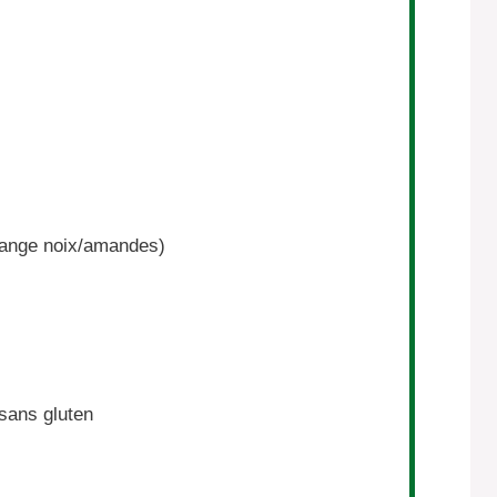
lange noix/amandes)
u
 sans gluten