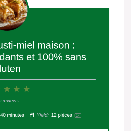
sti-miel maison :
ondants et 100% sans
luten
2
3
4
5
r
Stars
Stars
Stars
Stars
 reviews
40 minutes
Yield:
12
pièces
1
x