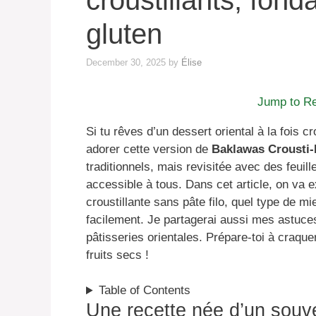
croustillants, fon
gluten
December 30, 2025
by
Élise
Jump to R
Si tu rêves d’un dessert oriental à la fois c
adorer cette version de
Baklawas Crousti-
traditionnels, mais revisitée avec des feui
accessible à tous. Dans cet article, on va 
croustillante sans pâte filo, quel type de m
facilement. Je partagerai aussi mes astuces
pâtisseries orientales. Prépare-toi à craq
fruits secs !
Table of Contents
Une recette née d’un souve