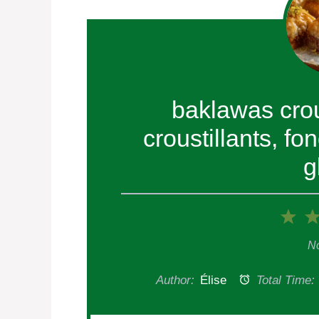
baklawas crou
croustillants, f
g
1
Sta
No
Author:
Élise
Total Time: