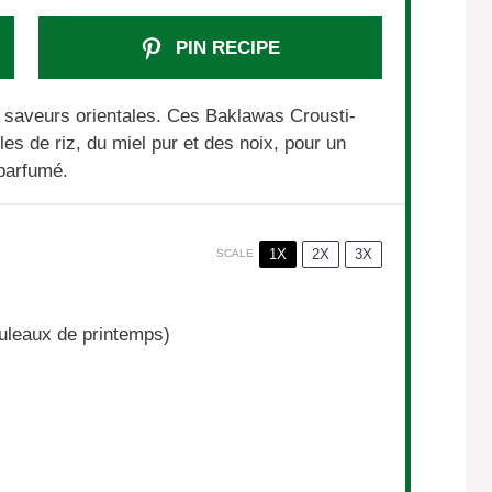
PIN RECIPE
e saveurs orientales. Ces Baklawas Crousti-
les de riz, du miel pur et des noix, pour un
 parfumé.
1X
2X
3X
SCALE
rouleaux de printemps)