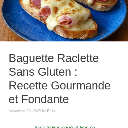
Baguette Raclette
Sans Gluten :
Recette Gourmande
et Fondante
November 20, 2025
by
Élise
Jump to Recipe
·
Print Recipe