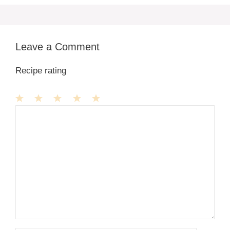
Leave a Comment
Recipe rating
1
Comment
2
3
4
5
Star
Stars
Stars
Stars
Stars