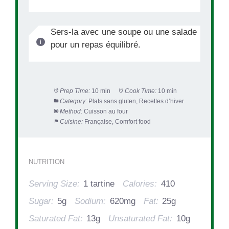
Sers-la avec une soupe ou une salade
pour un repas équilibré.
Prep Time:
10 min
Cook Time:
10 min
Category:
Plats sans gluten, Recettes d’hiver
Method:
Cuisson au four
Cuisine:
Française, Comfort food
NUTRITION
Serving Size:
1 tartine
Calories:
410
Sugar:
5g
Sodium:
620mg
Fat:
25g
Saturated Fat:
13g
Unsaturated Fat:
10g