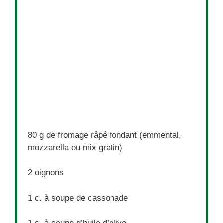
80 g
de fromage râpé fondant (emmental,
mozzarella ou mix gratin)
2
oignons
1
c. à soupe de cassonade
1
c. à soupe d’huile d’olive