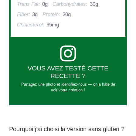
Trans Fat:
0g
Carbohydrates:
30g
Fiber:
3g
Protein:
20g
Cholesterol:
65mg
VOUS AVEZ TESTÉ CETTE
RECETTE ?
Partagez une photo et identifiez-nous — on a hâte de
voir votre création !
Pourquoi j’ai choisi la version sans gluten ?