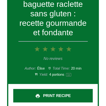
baguette raclette
sans gluten :
recette gourmande
et fondante
1
2
3
4
5
Star
Stars
Stars
Stars
Stars
No reviews
Author:
Élise
Total Time:
20 min
Yield:
4
portions
1
x
PRINT RECIPE